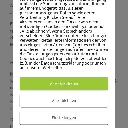
umfasst die Speicherung von Informationen
An alle Mitglieder des
auf Ihrem Endgerät, das Auslesen
Jugendnetzwerk Lambda Mitteldeutschland e.V.
personenbezogener Daten sowie deren
Verarbeitung. Klicken Sie auf „Alle
akzeptieren“, um in den Einsatz von nicht
Einladung zur digitale Mitgliederversammlung
notwendigen Cookies einzuwilligen oder auf
gemäß § 6 VI in Verbindung mit § 6 XV der
„Alle ablehnen“, wenn Sie sich anders
entscheiden. Sie können unter „Einstellungen
Satzung des Jugendnetzwerk Lambda
verwalten“ detaillierte Informationen der von
Mitteldeutschland e.V.
uns eingesetzten Arten von Cookies erhalten
und deren Einstellungen aufrufen. Sie können
die Einstellungen jederzeit aufrufen und
Cookies auch nachträglich jederzeit abwählen
Hallo liebes Mitglied,
(z.B. in der Datenschutzerklärung oder unten
auf unserer Webseite).
hiermit laden wir Dich recht herzlich zur digitalen
Mitgliederversammlung am Samstag, den 28.12.2024,
Alle akzeptieren
um 10.00 Uhr (bis ca. 12.00 Uhr) via Zoom Meeting:
Meeting-ID: 844 4529 7680
Alle ablehnen
Kenncode: 094926 ein. Alle Einwahldaten sind der
Einladung angehangen.
Einstellungen
Die Mitgliederversammlung wird auf Grund der
besseren organisatorischen Lösung in digitaler Form