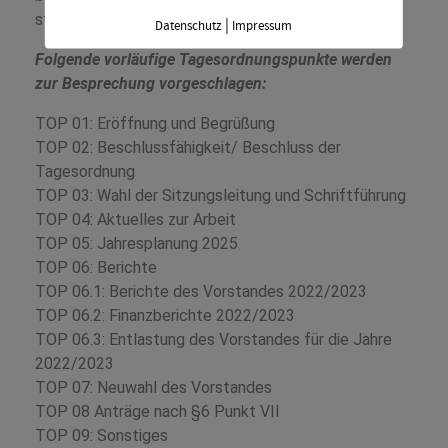
stattfinden.
|
Datenschutz
Impressum
Folgende vorläufige Tagesordnungspunkte werden
zur Besprechung vorgeschlagen:
TOP 01: Eröffnung und Begrüßung
TOP 02: Beschlussfähigkeit/ Beschluss der
Tagesordnung
TOP 03: Wahl der Sitzungsleitung und Schriftführung
TOP 04: Aktuelles zur Arbeit
TOP 05: Jahresplanung 2025
TOP 06: Berichte
TOP 06.1: Berichte des Vorstandes 2022/2023
TOP 06.2: Finanzberichte 2022/2023
TOP 06.3: Entlastung des Vorstandes für die Jahre
2022/2023
TOP 07: Neuwahl des Vorstandes
TOP 08 Anträge nach §6 Punkt VII
TOP 09: Sonstiges