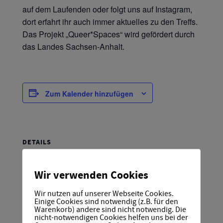
auf dem Laufenden oder folgt uns auf Instagram,
dort erfahrt ihr auch immer aktuelles zu den Treffs.
Das Projekt „Queer*Spaces“ wird gefördert durch
das Landes Sachsen-Anhalt.
Zum Kalender hinzufügen
DETAILS
Datum:
15 Mai 2025
Wir verwenden Cookies
Zeit:
Wir nutzen auf unserer Webseite Cookies.
5:00 p.m.
Einige Cookies sind notwendig (z.B. für den
Warenkorb) andere sind nicht notwendig. Die
nicht-notwendigen Cookies helfen uns bei der