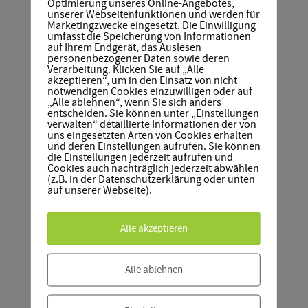
Optimierung unseres Online-Angebotes,
unserer Webseitenfunktionen und werden für
Marketingzwecke eingesetzt. Die Einwilligung
umfasst die Speicherung von Informationen
Queer* Refugee Space
local q* Luth.Wittenberg-
auf Ihrem Endgerät, das Auslesen
Jugendtreff
Halle
personenbezogener Daten sowie deren
Verarbeitung. Klicken Sie auf „Alle
akzeptieren“, um in den Einsatz von nicht
notwendigen Cookies einzuwilligen oder auf
„Alle ablehnen“, wenn Sie sich anders
entscheiden. Sie können unter „Einstellungen
verwalten“ detaillierte Informationen der von
uns eingesetzten Arten von Cookies erhalten
und deren Einstellungen aufrufen. Sie können
die Einstellungen jederzeit aufrufen und
Cookies auch nachträglich jederzeit abwählen
(z.B. in der Datenschutzerklärung oder unten
auf unserer Webseite).
Alle akzeptieren
gefördert durch
Alle ablehnen