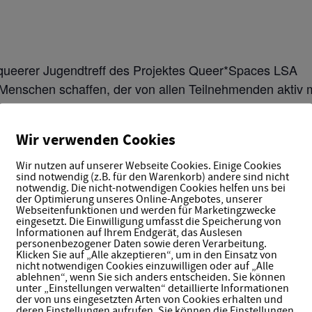
e queerer Jugendtreff des Projektes Queer*Spaces LSA
Menschen schaffen, der von allen Teilnehmenden aktiv m
h gegenseitig zu unterstützen & auszutauschen – je nac
 von 17.00-19.30Uhr
Wir verwenden Cookies
 West e.V. in der Dessauer Straße 255, 06886 Luth.Wi
 halten wir euch auf dem Laufenden oder folgt uns auf In
Wir nutzen auf unserer Webseite Cookies. Einige Cookies
sind notwendig (z.B. für den Warenkorb) andere sind nicht
notwendig. Die nicht-notwendigen Cookies helfen uns bei
der Optimierung unseres Online-Angebotes, unserer
gefördert durch das Landes Sachsen-Anhalt.
Webseitenfunktionen und werden für Marketingzwecke
eingesetzt. Die Einwilligung umfasst die Speicherung von
Informationen auf Ihrem Endgerät, das Auslesen
personenbezogener Daten sowie deren Verarbeitung.
Klicken Sie auf „Alle akzeptieren“, um in den Einsatz von
nicht notwendigen Cookies einzuwilligen oder auf „Alle
TAILS
ablehnen“, wenn Sie sich anders entscheiden. Sie können
unter „Einstellungen verwalten“ detaillierte Informationen
tum:
der von uns eingesetzten Arten von Cookies erhalten und
 Mai 2025
deren Einstellungen aufrufen. Sie können die Einstellungen