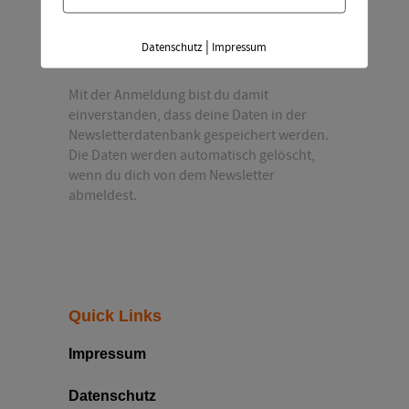
Mail-
Adresse
|
Datenschutz
Impressum
*
Mit der Anmeldung bist du damit
einverstanden, dass deine Daten in der
Newsletterdatenbank gespeichert werden.
Die Daten werden automatisch gelöscht,
wenn du dich von dem Newsletter
abmeldest.
Quick Links
Impressum
Datenschutz