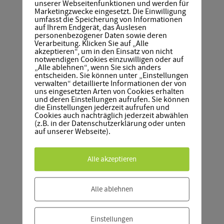
unserer Webseitenfunktionen und werden für
Marketingzwecke eingesetzt. Die Einwilligung
umfasst die Speicherung von Informationen
auf Ihrem Endgerät, das Auslesen
personenbezogener Daten sowie deren
Verarbeitung. Klicken Sie auf „Alle
akzeptieren“, um in den Einsatz von nicht
notwendigen Cookies einzuwilligen oder auf
„Alle ablehnen“, wenn Sie sich anders
entscheiden. Sie können unter „Einstellungen
verwalten“ detaillierte Informationen der von
uns eingesetzten Arten von Cookies erhalten
und deren Einstellungen aufrufen. Sie können
die Einstellungen jederzeit aufrufen und
Cookies auch nachträglich jederzeit abwählen
(z.B. in der Datenschutzerklärung oder unten
auf unserer Webseite).
Newsletter
Alle akzeptieren
Verpasse keine Neuigkeiten!
Melde dich jetzt für unseren Newsletter
Alle ablehnen
an und bleibe immer up to date!
Einstellungen
E-