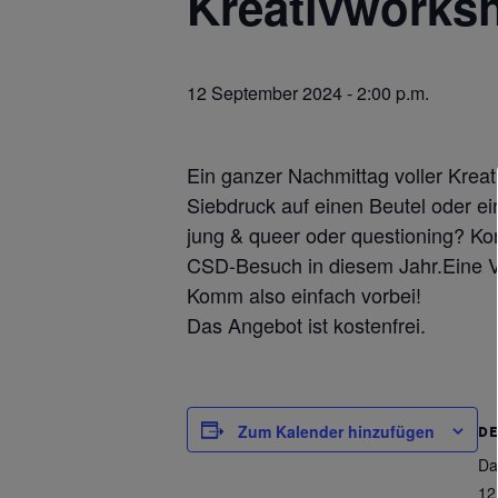
Kreativworksh
12 September 2024 - 2:00 p.m.
Ein ganzer Nachmittag voller Krea
Siebdruck auf einen Beutel oder ei
jung & queer oder questioning? Kom
CSD-Besuch in diesem Jahr.Eine V
Komm also einfach vorbei!
Das Angebot ist kostenfrei.
Zum Kalender hinzufügen
DE
Da
12