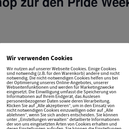
op zur den Pride Week
tivität, Empowerment und Queerness. Ob gebatikte Rai
ne selbstgestaltete Grafik als Transferdruck, auf einem 
Wir verwenden Cookies
m vorbei und sei kreativ, bunt und vielfältig! Deine Cha
oranmeldung ist nicht notwendig.
Wir nutzen auf unserer Webseite Cookies. Einige Cookies
sind notwendig (z.B. für den Warenkorb) andere sind nicht
notwendig. Die nicht-notwendigen Cookies helfen uns bei
der Optimierung unseres Online-Angebotes, unserer
Webseitenfunktionen und werden für Marketingzwecke
eingesetzt. Die Einwilligung umfasst die Speicherung von
Informationen auf Ihrem Endgerät, das Auslesen
personenbezogener Daten sowie deren Verarbeitung.
Klicken Sie auf „Alle akzeptieren“, um in den Einsatz von
nicht notwendigen Cookies einzuwilligen oder auf „Alle
TAILS
ablehnen“, wenn Sie sich anders entscheiden. Sie können
unter „Einstellungen verwalten“ detaillierte Informationen
tum:
der von uns eingesetzten Arten von Cookies erhalten und
 September 2024
deren Einstellungen aufrufen. Sie können die Einstellungen