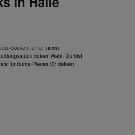
s in Halle
nbow-Socken, einen nicen
Kleidungsstück deiner Wahl. Du bist
nce für bunte Pieces für deinen