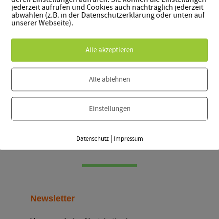
jederzeit aufrufen und Cookies auch nachträglich jederzeit
abwählen (z.B. in der Datenschutzerklärung oder unten auf
t:
unserer Webseite).
00 p.m.
Alle akzeptieren
Alle ablehnen
 Rahmen der Pride Weeks Halle
Einstellungen
|
Datenschutz
Impressum
Newsletter