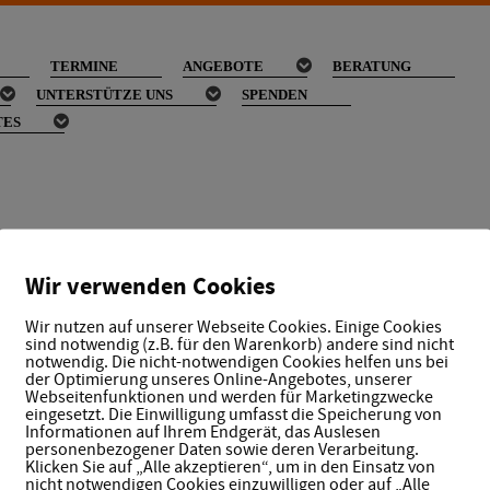
TERMINE
ANGEBOTE
BERATUNG
UNTERSTÜTZE UNS
SPENDEN
TES
Wir verwenden Cookies
Wir nutzen auf unserer Webseite Cookies. Einige Cookies
sind notwendig (z.B. für den Warenkorb) andere sind nicht
notwendig. Die nicht-notwendigen Cookies helfen uns bei
Newsletter
der Optimierung unseres Online-Angebotes, unserer
Webseitenfunktionen und werden für Marketingzwecke
eingesetzt. Die Einwilligung umfasst die Speicherung von
Verpasse keine Neuigkeiten!
Informationen auf Ihrem Endgerät, das Auslesen
Melde dich jetzt für unseren Newsletter an und bleibe
personenbezogener Daten sowie deren Verarbeitung.
Klicken Sie auf „Alle akzeptieren“, um in den Einsatz von
date!
nicht notwendigen Cookies einzuwilligen oder auf „Alle