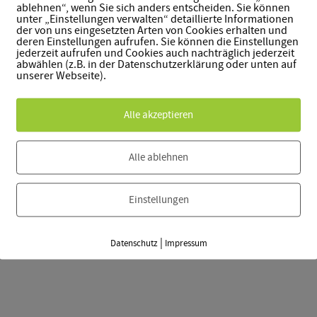
ablehnen“, wenn Sie sich anders entscheiden. Sie können
unter „Einstellungen verwalten“ detaillierte Informationen
E-
der von uns eingesetzten Arten von Cookies erhalten und
Mail-
deren Einstellungen aufrufen. Sie können die Einstellungen
Adresse
jederzeit aufrufen und Cookies auch nachträglich jederzeit
abwählen (z.B. in der Datenschutzerklärung oder unten auf
*
unserer Webseite).
Mit der Anmeldung bist du damit einverstanden, dass dei
Alle akzeptieren
Newsletterdatenbank gespeichert werden. Die Daten wer
gelöscht, wenn du dich von dem Newsletter abmeldest.
Alle ablehnen
Einstellungen
|
Datenschutz
Impressum